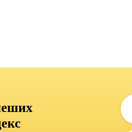
пеших
декс